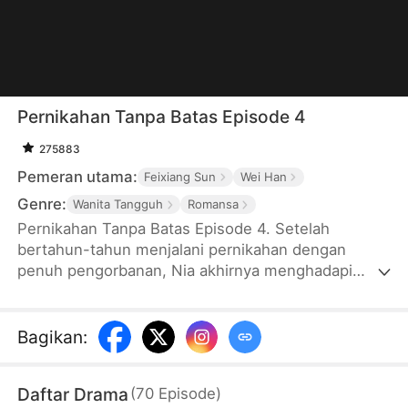
Pernikahan Tanpa Batas Episode 4
275883
Pemeran utama:
Feixiang Sun
Wei Han
Genre:
Wanita Tangguh
Romansa
Pernikahan Tanpa Batas Episode 4. Setelah
bertahun-tahun menjalani pernikahan dengan
penuh pengorbanan, Nia akhirnya menghadapi
kenyataan bahwa suaminya telah melanggar batas
yang tak bisa dimaafkan. Dengan tegas, ia
mengajukan perceraian dan mengakhiri hubungan
Bagikan
:
yang menguras dirinya. Setelah berpisah, Nia
bangkit menjadi CEO sukses, mengendalikan
Daftar Drama
(
70
Episode
)
bisnisnya sendiri, dan menemukan pasangan yang