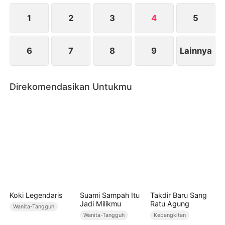
menghargainya. Ia pun memulai babak baru
hidupnya dengan penuh kebahagiaan dan
1
2
3
4
5
keberhasilan.
6
7
8
9
Lainnya
Direkomendasikan Untukmu
Koki Legendaris
Suami Sampah Itu
Takdir Baru Sang
Jadi Milikmu
Ratu Agung
Wanita-Tangguh
Wanita-Tangguh
Kebangkitan