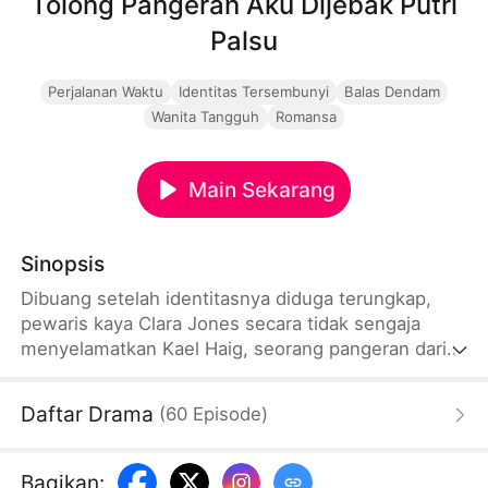
Tolong Pangeran Aku Dijebak Putri
Palsu
Perjalanan Waktu
Identitas Tersembunyi
Balas Dendam
Wanita Tangguh
Romansa
Main Sekarang
Sinopsis
Dibuang setelah identitasnya diduga terungkap,
pewaris kaya Clara Jones secara tidak sengaja
menyelamatkan Kael Haig, seorang pangeran dari
zaman kuno. Meskipun ada keraguan, mereka
membentuk ikatan yang dibangun di atas
Daftar Drama
(
60
Episode
)
kepercayaan dan banyak lagi, karena dia
membantunya membongkar intrik pengadilan yang
bertujuan menjebaknya, sementara dia
Bagikan
: