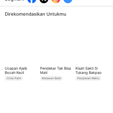
melindunginya dengan kekuatannya. Bersama -
sama, mereka membuka kedok skema Selene
Direkomendasikan Untukmu
Jones dan Vince Dale, menulis ulang takdir, dan
mera
Ucapan Ajaib
Pendekar Tak Bisa
Kisah Sakti Si
Bocah Kecil
Mati
Tukang Bakpao
Cinta-Pahit
Melawan-Balik
Perjalanan-Waktu