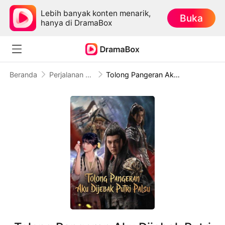
Lebih banyak konten menarik,
Buka
hanya di DramaBox
Beranda
Perjalanan Waktu
Tolong Pangeran Aku Dijebak Putri Palsu