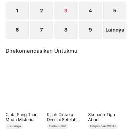
menghargainya. Ia pun memulai babak baru
hidupnya dengan penuh kebahagiaan dan
1
2
3
4
5
keberhasilan.
6
7
8
9
Lainnya
Direkomendasikan Untukmu
Cinta Sang Tuan
Kisah Cintaku
Skenario Tiga
Muda Misterius
Dimulai Setelah
Abad
Mati (Sulih Suara)
Keluarga
Cinta-Pahit
Perjalanan-Waktu