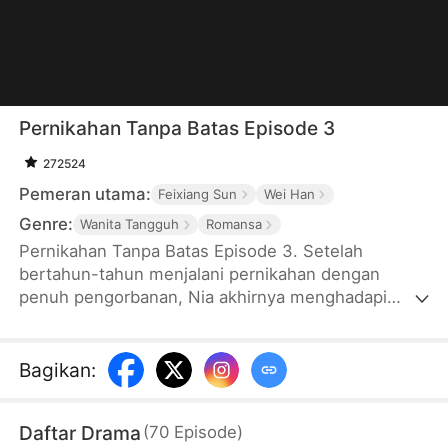
Pernikahan Tanpa Batas Episode 3
272524
Pemeran utama:
Feixiang Sun
Wei Han
Genre:
Wanita Tangguh
Romansa
Pernikahan Tanpa Batas Episode 3. Setelah
bertahun-tahun menjalani pernikahan dengan
penuh pengorbanan, Nia akhirnya menghadapi
kenyataan bahwa suaminya telah melanggar batas
yang tak bisa dimaafkan. Dengan tegas, ia
mengajukan perceraian dan mengakhiri hubungan
Bagikan
:
yang menguras dirinya. Setelah berpisah, Nia
bangkit menjadi CEO sukses, mengendalikan
Daftar Drama
(
70
Episode
)
bisnisnya sendiri, dan menemukan pasangan yang