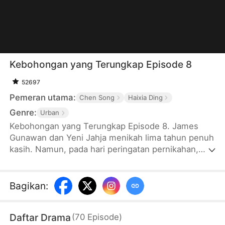
Kebohongan yang Terungkap Episode 8
52697
Pemeran utama:
Chen Song
Haixia Ding
Genre:
Urban
Kebohongan yang Terungkap Episode 8. James
Gunawan dan Yeni Jahja menikah lima tahun penuh
kasih. Namun, pada hari peringatan pernikahan,
James menemukan surat nikah palsu dan melihat
Yeni menikah dengan Yansen Lukman di Arkana.
Ternyata, Yeni menunggu Yansen mencapai usia
Bagikan
:
legal untuk mendaftarkan pernikahan mereka. Hati
James hancur dan dia pergi dengan identitas baru.
Daftar Drama
(
70
Episode
)
Namun, dia diracuni dan diserang oleh orang