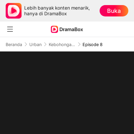
Lebih banyak konten menarik,
Buka
hanya di DramaBox
Beranda
Urban
Kebohongan yang Terungkap
Episode 8