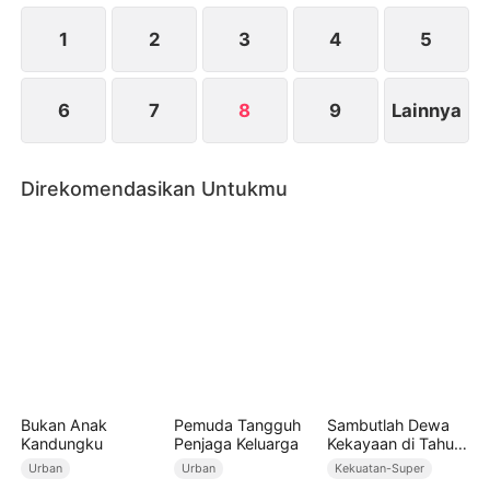
suruhan Yansen, dan semuanya terlambat ketika
Yessica akhirnya mengetahui kebenaran.
1
2
3
4
5
6
7
8
9
Lainnya
Direkomendasikan Untukmu
Bukan Anak
Pemuda Tangguh
Sambutlah Dewa
Kandungku
Penjaga Keluarga
Kekayaan di Tahun
Baru (Sulih Suara)
Urban
Urban
Kekuatan-Super