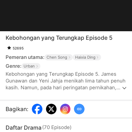
Kebohongan yang Terungkap Episode 5
52695
Pemeran utama:
Chen Song
Haixia Ding
Genre:
Urban
Kebohongan yang Terungkap Episode 5. James
Gunawan dan Yeni Jahja menikah lima tahun penuh
kasih. Namun, pada hari peringatan pernikahan,
James menemukan surat nikah palsu dan melihat
Yeni menikah dengan Yansen Lukman di Arkana.
Ternyata, Yeni menunggu Yansen mencapai usia
Bagikan
:
legal untuk mendaftarkan pernikahan mereka. Hati
James hancur dan dia pergi dengan identitas baru.
Daftar Drama
(
70
Episode
)
Namun, dia diracuni dan diserang oleh orang