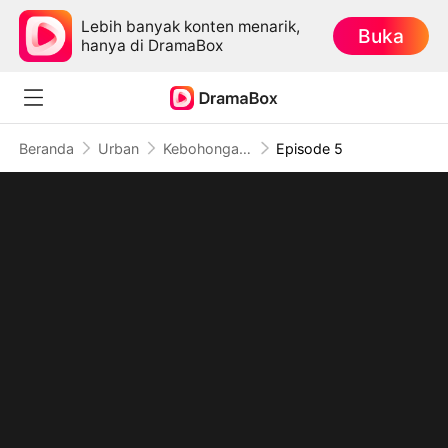
Lebih banyak konten menarik,
Buka
hanya di DramaBox
Beranda
Urban
Kebohongan yang Terungkap
Episode 5