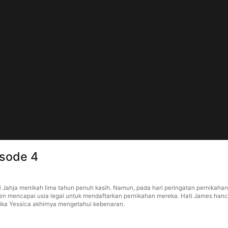
sode 4
ahja menikah lima tahun penuh kasih. Namun, pada hari peringatan pernikahan
 mencapai usia legal untuk mendaftarkan pernikahan mereka. Hati James hancur 
ika Yessica akhirnya mengetahui kebenaran.