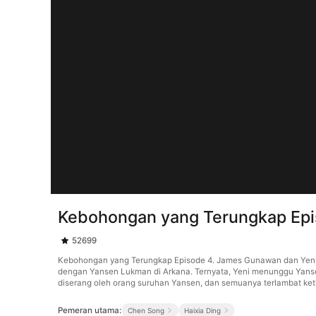
Kebohongan yang Terungkap Epi
52699
Kebohongan yang Terungkap Episode 4. James Gunawan dan Yeni J
dengan Yansen Lukman di Arkana. Ternyata, Yeni menunggu Yansen
diserang oleh orang suruhan Yansen, dan semuanya terlambat ket
Pemeran utama:
Chen Song
Haixia Ding