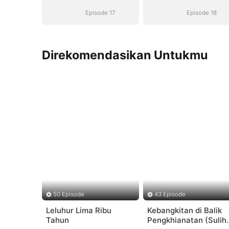
Episode 17
Episode 18
Direkomendasikan Untukmu
50 Episode
43 Episode
Leluhur Lima Ribu
Kebangkitan di Balik
Tahun
Pengkhianatan (Sulih