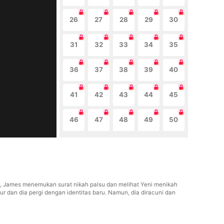
26
27
28
29
30
31
32
33
34
35
36
37
38
39
40
41
42
43
44
45
46
47
48
49
50
, James menemukan surat nikah palsu dan melihat Yeni menikah
dan dia pergi dengan identitas baru. Namun, dia diracuni dan