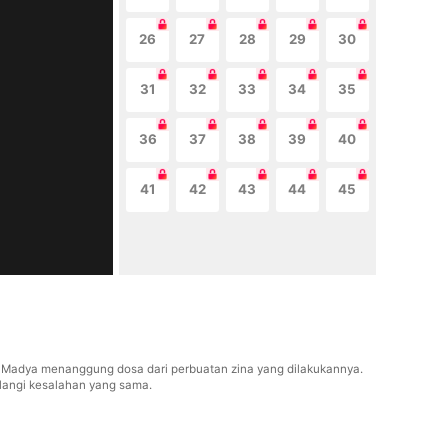
26
27
28
29
30
31
32
33
34
35
36
37
38
39
40
41
42
43
44
45
s Madya menanggung dosa dari perbuatan zina yang dilakukannya.
langi kesalahan yang sama.