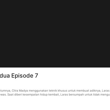
edua Episode 7
belumnya, Citra Madya menggunakan teknik khusus untuk membuat adiknya, Lara
was. Saat diberi kesempatan hidup kembali, Laras bersumpah untuk tidak mengu