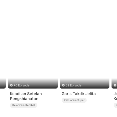
70 Episode
59 Episode
Keadilan Setelah
Garis Takdir Jelita
J
Pengkhianatan
K
Kekuatan-Super
Kelahiran-Kembali