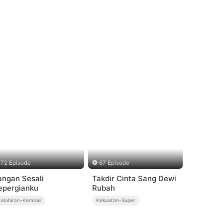
72 Episode
67 Episode
angan Sesali
Takdir Cinta Sang Dewi
epergianku
Rubah
Kelahiran-Kembali
Kekuatan-Super