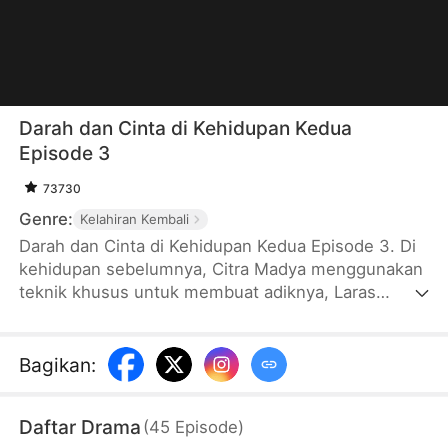
Darah dan Cinta di Kehidupan Kedua
Episode 3
73730
Genre:
Kelahiran Kembali
Darah dan Cinta di Kehidupan Kedua Episode 3. Di
kehidupan sebelumnya, Citra Madya menggunakan
teknik khusus untuk membuat adiknya, Laras
Madya menanggung dosa dari perbuatan zina yang
dilakukannya. Hal itu membuat suami Laras murka
dan menyiksa Laras sampai tewas. Saat diberi
Bagikan
:
kesempatan hidup kembali, Laras bersumpah untuk
tidak mengulangi kesalahan yang sama.
Daftar Drama
(
45
Episode
)