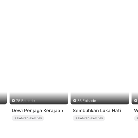
75 Episode
36 Episode
Dewi Penjaga Kerajaan
Sembuhkan Luka Hati
W
Kelahiran-Kembali
Kelahiran-Kembali