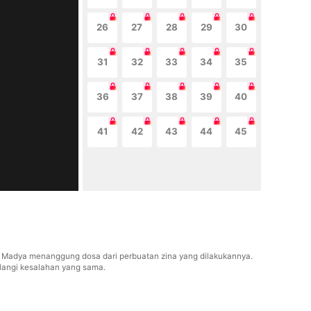
26
27
28
29
30
31
32
33
34
35
36
37
38
39
40
41
42
43
44
45
s Madya menanggung dosa dari perbuatan zina yang dilakukannya.
langi kesalahan yang sama.