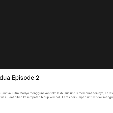
edua Episode 2
belumnya, Citra Madya menggunakan teknik khusus untuk membuat adiknya, Lara
was. Saat diberi kesempatan hidup kembali, Laras bersumpah untuk tidak mengu