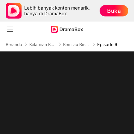
Lebih banyak konten menarik,
Buka
hanya di DramaBox
Beranda
Kelahiran Kembali
Kemilau Bintang Kekuasaan
Episode 6