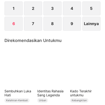
selangkah demi selangkah menjadi bintang yang
paling cemerlang.
1
2
3
4
5
6
7
8
9
Lainnya
Direkomendasikan Untukmu
Sembuhkan Luka
Identitas Rahasia
Kado Terakhir
Hati
Sang Legenda
untukmu
Kelahiran-Kembali
Urban
Kebangkitan