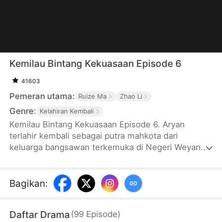
Kemilau Bintang Kekuasaan Episode 6
41603
Pemeran utama:
Ruize Ma
Zhao Li
Genre:
Kelahiran Kembali
Kemilau Bintang Kekuasaan Episode 6. Aryan
terlahir kembali sebagai putra mahkota dari
keluarga bangsawan terkemuka di Negeri Weyan.
Meskipun secara lahiriah dia terlihat suka berfoya-
foya, jauh di lubuk hatinya dia sangat peduli pada
rakyat dan membenci kejahatan. Berkali-kali, ketika
Bagikan
:
dihadapkan pada pengabaian, cemoohan, Aryan
selalu berhasil membalikkan keadaan. Pada
Daftar Drama
(
99
Episode
)
akhirnya, berkat bakat dan kemampuannya, dia