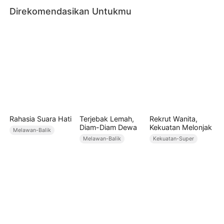
Direkomendasikan Untukmu
kekuatannya melonjak.
Rahasia Suara Hati
Terjebak Lemah,
Rekrut Wanita,
Diam-Diam Dewa
Kekuatan Melonjak
Melawan-Balik
Melawan-Balik
Kekuatan-Super