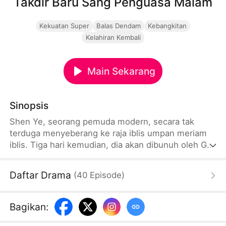
Takdir Baru Sang Penguasa Malam
Kekuatan Super
Balas Dendam
Kebangkitan
Kelahiran Kembali
Main Sekarang
Sinopsis
Shen Ye, seorang pemuda modern, secara tak
terduga menyeberang ke raja iblis umpan meriam
iblis. Tiga hari kemudian, dia akan dibunuh oleh Gu
Jinghong, putra Luck. Dalam situasi putus asa, dia
terikat pada [Sistem Penjahat Terkuat], dia bisa
Daftar Drama
(
40
Episode
)
menjarah Takdir dengan membunuh anak - anak
takdir dan menaklukkan putri Takdir. Shen Ye
mengubah hidupnya melawan langit, mengambil
Bagikan
:
alih akar roh es dan cabang - cabang dingin,
merebut pasukan ilahi Gu Jinghong, dan