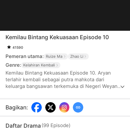
Kemilau Bintang Kekuasaan Episode 10
41590
Pemeran utama:
Ruize Ma
Zhao Li
Genre:
Kelahiran Kembali
Kemilau Bintang Kekuasaan Episode 10. Aryan
terlahir kembali sebagai putra mahkota dari
keluarga bangsawan terkemuka di Negeri Weyan.
Meskipun secara lahiriah dia terlihat suka berfoya-
foya, jauh di lubuk hatinya dia sangat peduli pada
rakyat dan membenci kejahatan. Berkali-kali, ketika
Bagikan
:
dihadapkan pada pengabaian, cemoohan, Aryan
selalu berhasil membalikkan keadaan. Pada
Daftar Drama
(
99
Episode
)
akhirnya, berkat bakat dan kemampuannya, dia