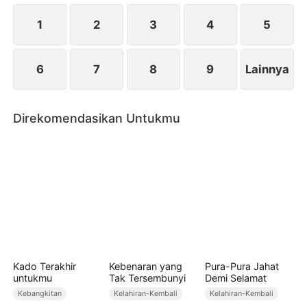
selangkah demi selangkah menjadi bintang yang
paling cemerlang.
1
2
3
4
5
6
7
8
9
Lainnya
Direkomendasikan Untukmu
Kado Terakhir
Kebenaran yang
Pura-Pura Jahat
untukmu
Tak Tersembunyi
Demi Selamat
Kebangkitan
Kelahiran-Kembali
Kelahiran-Kembali