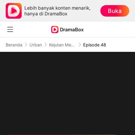
Lebih banyak konten menarik,
Buka
hanya di DramaBox
Beranda
Urban
Kejutan Menyakitkan dari Istriku
Episode 48