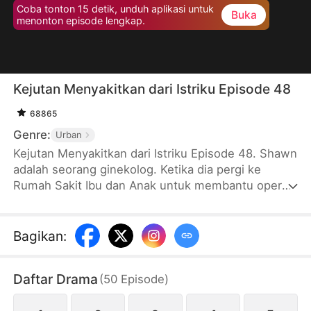
Coba tonton 15 detik, unduh aplikasi untuk
Buka
menonton episode lengkap.
Kejutan Menyakitkan dari Istriku Episode 48
68865
Genre:
Urban
Kejutan Menyakitkan dari Istriku Episode 48. Shawn
adalah seorang ginekolog. Ketika dia pergi ke
Rumah Sakit Ibu dan Anak untuk membantu operasi
aborsi, dia tanpa sengaja menemukan bahwa
wanita yang melakukan operasi adalah istrinya
sendiri, Olivia. Ternyata, istri yang berjanji akan
Bagikan
:
bersamanya seumur hidup sudah berubah dan
berselingkuh dengan orang lain ...
Daftar Drama
(
50
Episode
)