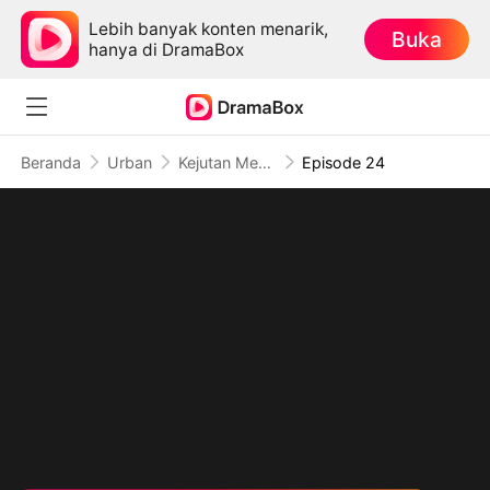
Lebih banyak konten menarik,
Buka
hanya di DramaBox
Beranda
Urban
Kejutan Menyakitkan dari Istriku
Episode 24