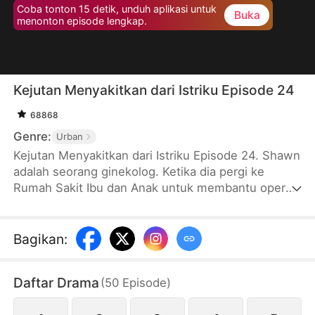
Coba tonton 15 detik, unduh aplikasi untuk
Buka
menonton episode lengkap.
Kejutan Menyakitkan dari Istriku Episode 24
68868
Genre:
Urban
Kejutan Menyakitkan dari Istriku Episode 24. Shawn
adalah seorang ginekolog. Ketika dia pergi ke
Rumah Sakit Ibu dan Anak untuk membantu operasi
aborsi, dia tanpa sengaja menemukan bahwa
wanita yang melakukan operasi adalah istrinya
sendiri, Olivia. Ternyata, istri yang berjanji akan
Bagikan
:
bersamanya seumur hidup sudah berubah dan
berselingkuh dengan orang lain ...
Daftar Drama
(
50
Episode
)