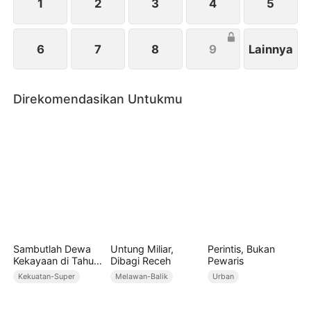
1
2
3
4
5
6
7
8
9
Lainnya
Direkomendasikan Untukmu
Sambutlah Dewa
Untung Miliar,
Perintis, Bukan
Kekayaan di Tahun
Dibagi Receh
Pewaris
Baru (Sulih Suara)
Kekuatan-Super
Melawan-Balik
Urban