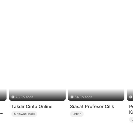
78 Episode
54 Episode
Takdir Cinta Online
Siasat Profesor Cilik
P
ru
K
Melawan-Balik
Urban