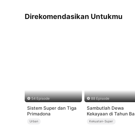
Direkomendasikan Untukmu
54 Episode
88 Episode
Sistem Super dan Tiga
Sambutlah Dewa
Primadona
Kekayaan di Tahun Ba
(Sulih Suara)
Urban
Kekuatan-Super