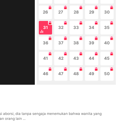
26
27
28
29
30
31
32
33
34
35
36
37
38
39
40
41
42
43
44
45
46
47
48
49
50
rasi aborsi, dia tanpa sengaja menemukan bahwa wanita yang
n orang lain ...