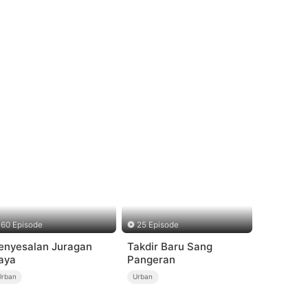
60 Episode
25 Episode
enyesalan Juragan
Takdir Baru Sang
aya
Pangeran
Urban
Urban