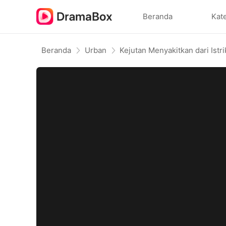
Beranda
Kat
Beranda
Urban
Kejutan Menyakitkan dari Istr