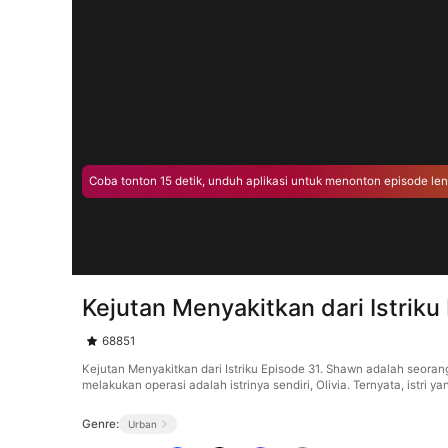
Coba tonton 15 detik, unduh aplikasi untuk menonton episode le
Kejutan Menyakitkan dari Istriku
68851
Kejutan Menyakitkan dari Istriku Episode 31. Shawn adalah seora
melakukan operasi adalah istrinya sendiri, Olivia. Ternyata, istri
Genre:
Urban