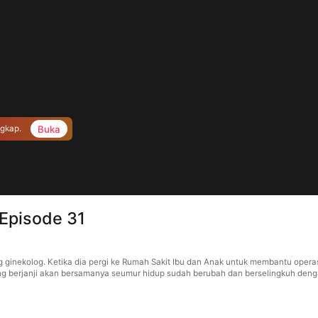
Buka
ngkap.
 Episode 31
ng ginekolog. Ketika dia pergi ke Rumah Sakit Ibu dan Anak untuk membantu ope
 yang berjanji akan bersamanya seumur hidup sudah berubah dan berselingkuh denga