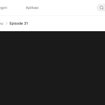
egori
Aplikasi
iku
Episode 31