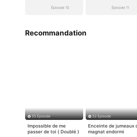
de la Campagne
de la Campag
Épisode 10
Épisode 11
Recommandation
55 Épisode
52 Épisode
Impossible de me
Enceinte de jumeaux 
passer de toi ( Doublé )
magnat endormi