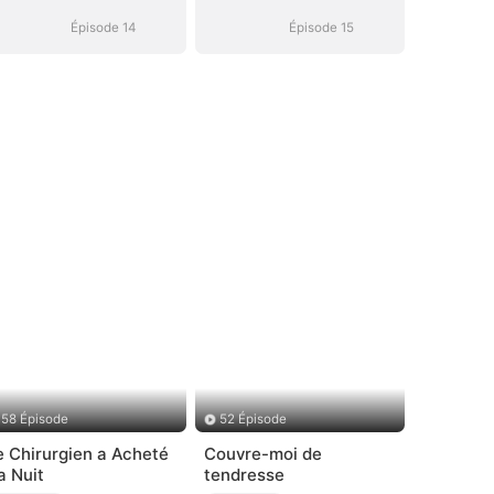
de la Campagne
de la Campagne
Épisode 14
Épisode 15
58 Épisode
52 Épisode
e Chirurgien a Acheté
Couvre-moi de
a Nuit
tendresse