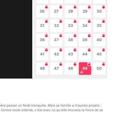
26
27
28
29
30
31
32
33
34
35
36
37
38
39
40
41
42
43
44
45
46
47
48
49
50
 passer un Noël tranquille. Mais sa famille a d'autres projets :
Contre toute attente, c'est avec lui qu'elle trouvera la force de se