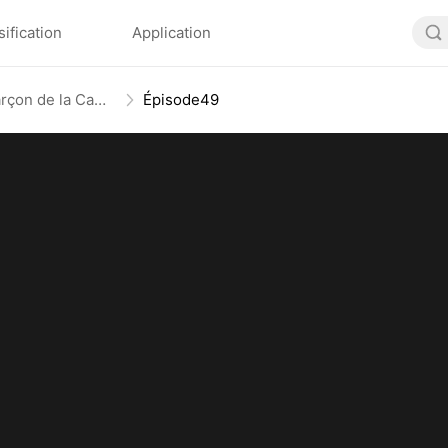
sification
Application
Noël avec un Mauvais Garçon de la Campagne
Épisode49