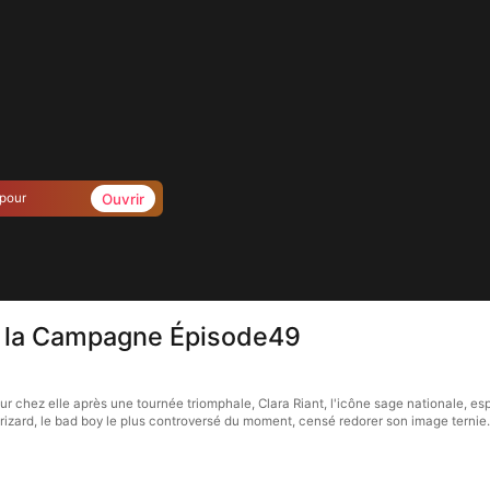
Ouvrir
 pour
e la Campagne Épisode49
ez elle après une tournée triomphale, Clara Riant, l'icône sage nationale, espère
 Brizard, le bad boy le plus controversé du moment, censé redorer son image ternie. 