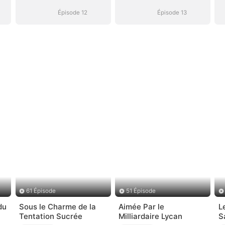
ne
de la Campagne
de la Campagne
Épisode 12
Épisode 13
61 Épisode
51 Épisode
du
Sous le Charme de la
Aimée Par le
L
Tentation Sucrée
Milliardaire Lycan
S