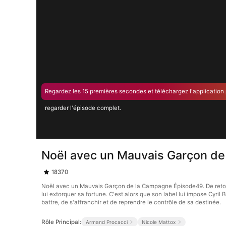
Regardez les 15 premières secondes et téléchargez l'application
regarder l'épisode complet.
Noël avec un Mauvais Garçon d
18370
Noël avec un Mauvais Garçon de la Campagne Épisode49. De retour ch
lui extorquer sa fortune. C'est alors que son label lui impose Cyril
battre, de s'affranchir et de reprendre le contrôle de sa destinée.
Rôle Principal:
Armand Procacci
Nicole Mattox