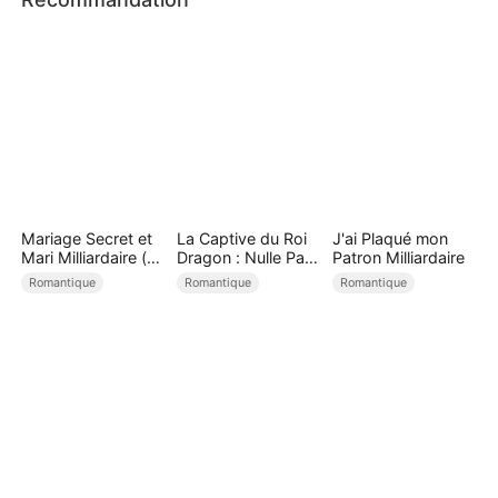
Mariage Secret et
La Captive du Roi
J'ai Plaqué mon
Mari Milliardaire (
Dragon : Nulle Part
Patron Milliardaire
Doublé )
Où Fuir
Romantique
Romantique
Romantique