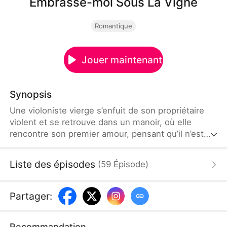
Embrasse-moi Sous La Vigne
Romantique
Jouer maintenant
Synopsis
Une violoniste vierge s’enfuit de son propriétaire
violent et se retrouve dans un manoir, où elle
rencontre son premier amour, pensant qu’il n’est
qu’un beau jardinier. Elle se lance rapidement dans
une relation passionnée, pour découvrir ensuite
Liste des épisodes
(
59
Épisode
)
qu’il est l’héritier d’un immense domaine viticole.
Partager
:
Recommandation