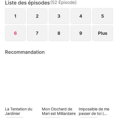
Liste des épisodes
(
52
Épisode
)
lui qu'elle trouvera la force de se battre, de
s'affranchir et de reprendre le contrôle de sa
destinée.
1
2
3
4
5
6
7
8
9
Plus
Recommandation
La Tentation du
Mon Clochard de
Impossible de me
Jardinier
Mari est Milliardaire
passer de toi (
Doublé )