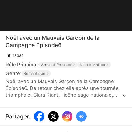
Noël avec un Mauvais Garçon de la
Campagne Épisode6
18382
Rôle Principal:
Armand Procacci
Nicole Mattox
Genre:
Romantique
Noël avec un Mauvais Garçon de la Campagne
Épisode6. De retour chez elle après une tournée
triomphale, Clara Riant, l'icône sage nationale,
espère passer un Noël tranquille. Mais sa famille a
d'autres projets : lui extorquer sa fortune. C'est
alors que son label lui impose Cyril Brizard, le bad
Partager
:
boy le plus controversé du moment, censé redorer
son image ternie. Contre toute attente, c'est avec