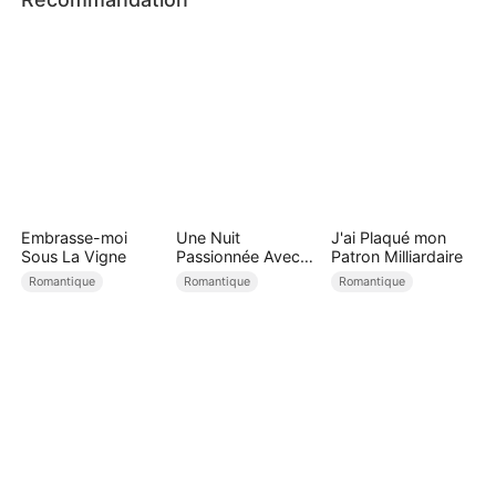
Embrasse-moi
Une Nuit
J'ai Plaqué mon
Sous La Vigne
Passionnée Avec
Patron Milliardaire
Le PDG ( Doublé )
Romantique
Romantique
Romantique