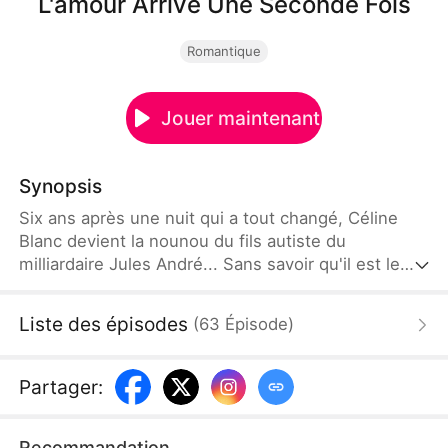
L'amour Arrive Une Seconde Fois
Romantique
Jouer maintenant
Synopsis
Six ans après une nuit qui a tout changé, Céline
Blanc devient la nounou du fils autiste du
milliardaire Jules André... Sans savoir qu'il est le
jumeau de sa propre fille, gravement malade.
Quand la vérité éclate, un réseau de mensonges et
Liste des épisodes
(
63
Épisode
)
de manipulations mené par sa demi-sœur refait
surface. Pour sauver leurs enfants, deux parents
brisés devront s'unir, et affronter le passé qui les a
Partager
:
séparés.
Recommandation