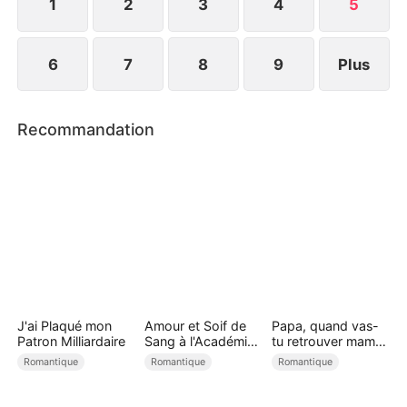
1
2
3
4
5
6
7
8
9
Plus
Recommandation
J'ai Plaqué mon
Amour et Soif de
Papa, quand vas-
Patron Milliardaire
Sang à l'Académie
tu retrouver maman
des Vampires
?
Romantique
Romantique
Romantique