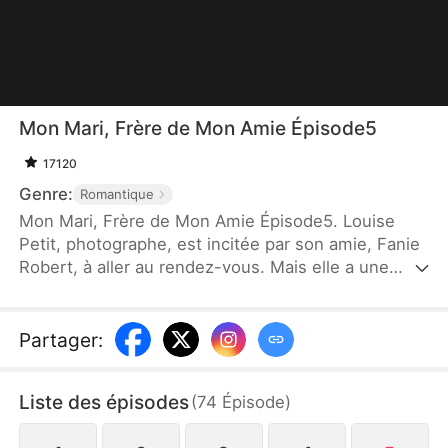
Mon Mari, Frère de Mon Amie Épisode5
17120
Genre:
Romantique
Mon Mari, Frère de Mon Amie Épisode5. Louise
Petit, photographe, est incitée par son amie, Fanie
Robert, à aller au rendez-vous. Mais elle a une
relation avec Basile Martin, le frère aîné de Fanie,
et ils se marient soudainement. Le jour, Basile est
un PDG strict et rigide ; la nuit, il est gentil. Pour
Partager
:
maintenir leur mariage, Basile doit cacher son
identité et affronter Fanie, qui exagère la sévérité
Liste des épisodes
(
74
Épisode
)
de Basile. Ainsi débute une histoire comique
d'amour.