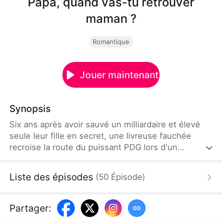
Papa, quand vas-tu retrouver
maman ?
Romantique
Jouer maintenant
Synopsis
Six ans après avoir sauvé un milliardaire et élevé
seule leur fille en secret, une livreuse fauchée
recroise la route du puissant PDG lors d'un
concours de mannequinat sous haute tension.
Mais une allergie mortelle pourrait enfin révéler la
Liste des épisodes
(
50
Épisode
)
vérité...
Partager
: