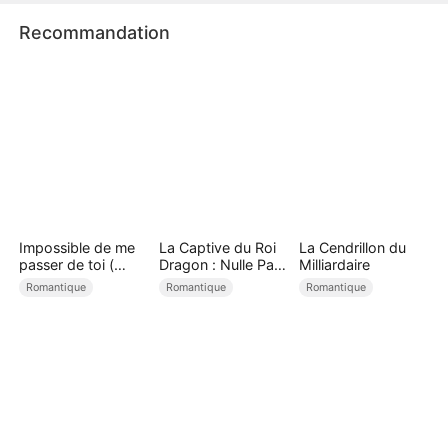
Recommandation
Impossible de me
La Captive du Roi
La Cendrillon du
passer de toi (
Dragon : Nulle Part
Milliardaire
Doublé )
Où Fuir ( Doublé )
Romantique
Romantique
Romantique