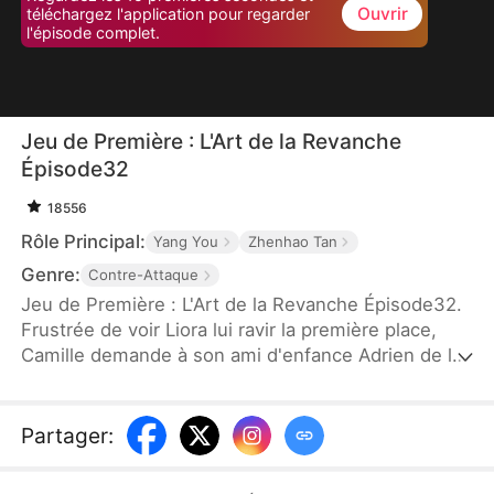
Ouvrir
téléchargez l'application pour regarder
l'épisode complet.
Jeu de Première : L'Art de la Revanche
Épisode32
18556
Rôle Principal:
Yang You
Zhenhao Tan
Genre:
Contre-Attaque
Jeu de Première : L'Art de la Revanche Épisode32.
Frustrée de voir Liora lui ravir la première place,
Camille demande à son ami d'enfance Adrien de la
séduire. Mais Liora, qui a percé le stratagème, joue
le jeu à fond. Elle entame une relation passionnée
avec Adrien, quitte à voir ses notes chuter. Le jour
Partager
:
des résultats, persuadée de sa victoire, Camille
organise un live pour savourer la chute de Liora.