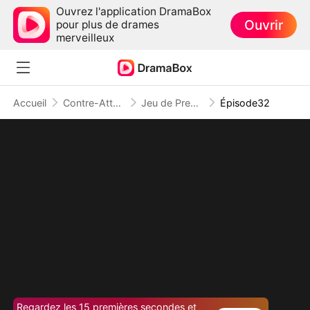
Ouvrez l'application DramaBox
Ouvrir
pour plus de drames
merveilleux
Accueil
Contre-Attaque
Jeu de Première : L'Art de la Revanche
Épisode32
Regardez les 15 premières secondes et