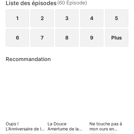
Liste des épisodes
(
60
Épisode
)
Mais la vraie première de classe a une surprise : «
Je veux tout : l'amour et le succès ! »
1
2
3
4
5
6
7
8
9
Plus
Recommandation
Oups !
La Douce
Ne touche pas à
L'Anniversaire de la
Amertume de la
mon ours en
PDG est Gâché
Voir Divorcée (
peluche !