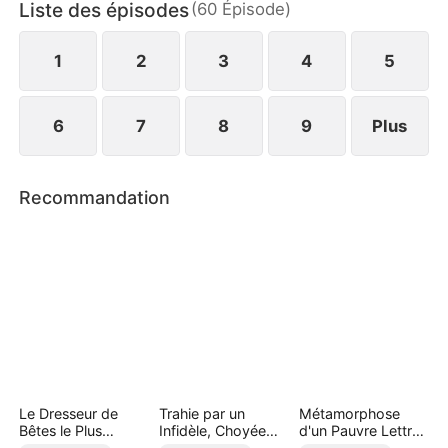
Liste des épisodes
(
60
Épisode
)
Mais la vraie première de classe a une surprise : «
Je veux tout : l'amour et le succès ! »
1
2
3
4
5
6
7
8
9
Plus
Recommandation
Le Dresseur de
Trahie par un
Métamorphose
Bêtes le Plus
Infidèle, Choyée
d'un Pauvre Lettré
Puissant
par un Milliardaire
S2