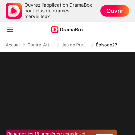
Ouvrez l'application DramaBox
Ouvrir
pour plus de drames
merveilleux
Accueil
Contre-Attaque
Jeu de Première : L'Art de la Revanche
Épisode27
Regardez les 15 premières secondes et