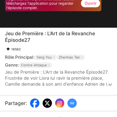
Ouvrir
téléchargez l'application pour regarder
l'épisode complet.
Jeu de Première : L'Art de la Revanche
Épisode27
18562
Rôle Principal:
Yang You
Zhenhao Tan
Genre:
Contre-Attaque
Jeu de Première : L'Art de la Revanche Épisode27.
Frustrée de voir Liora lui ravir la première place,
Camille demande à son ami d'enfance Adrien de la
séduire. Mais Liora, qui a percé le stratagème, joue
le jeu à fond. Elle entame une relation passionnée
avec Adrien, quitte à voir ses notes chuter. Le jour
Partager
:
des résultats, persuadée de sa victoire, Camille
organise un live pour savourer la chute de Liora.