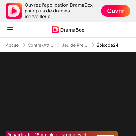
Ouvrez l'application DramaBox
Ouvrir
pour plus de drames
merveilleux
Accueil
Contre-Attaque
Jeu de Première : L'Art de la Revanche
Épisode24
Regardez les 15 premières secondes et