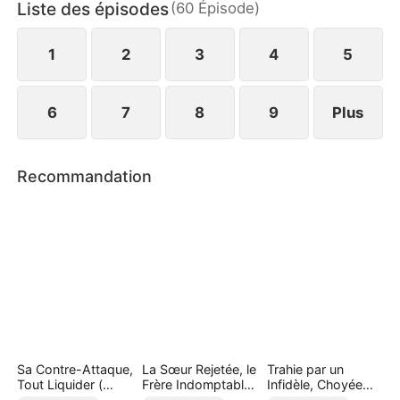
Liste des épisodes
(
60
Épisode
)
Mais la vraie première de classe a une surprise : «
Je veux tout : l'amour et le succès ! »
1
2
3
4
5
6
7
8
9
Plus
Recommandation
Sa Contre-Attaque,
La Sœur Rejetée, le
Trahie par un
Tout Liquider (
Frère Indomptable
Infidèle, Choyée
Doublé )
( Doublé )
par un Milliardaire