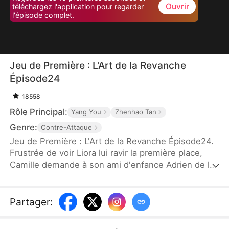
Ouvrir
téléchargez l'application pour regarder
l'épisode complet.
Jeu de Première : L'Art de la Revanche
Épisode24
18558
Rôle Principal:
Yang You
Zhenhao Tan
Genre:
Contre-Attaque
Jeu de Première : L'Art de la Revanche Épisode24.
Frustrée de voir Liora lui ravir la première place,
Camille demande à son ami d'enfance Adrien de la
séduire. Mais Liora, qui a percé le stratagème, joue
le jeu à fond. Elle entame une relation passionnée
avec Adrien, quitte à voir ses notes chuter. Le jour
Partager
:
des résultats, persuadée de sa victoire, Camille
organise un live pour savourer la chute de Liora.