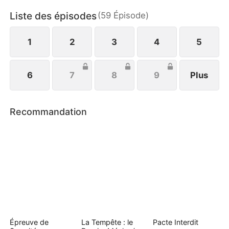
avec Marc, reprend son autorité et montre à tous
Liste des épisodes
(
59
Épisode
)
qu’elle est une femme forte et indépendante.
1
2
3
4
5
6
7
8
9
Plus
Recommandation
Épreuve de
La Tempête : le
Pacte Interdit