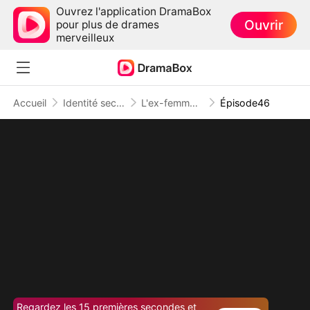
Ouvrez l'application DramaBox
Ouvrir
pour plus de drames
merveilleux
Accueil
Identité secrète
L'ex-femme au foyer devenue PDG
Épisode46
Regardez les 15 premières secondes et