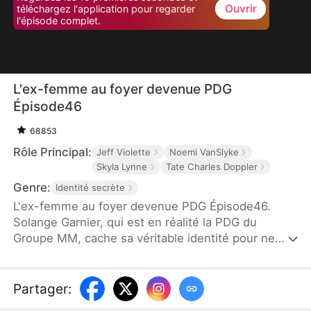
Ouvrir
téléchargez l'application pour regarder
l'épisode complet.
L'ex-femme au foyer devenue PDG
Épisode46
68853
Rôle Principal:
Jeff Violette
Noemi VanSlyke
Skyla Lynne
Tate Charles Doppler
Genre:
Identité secrète
L'ex-femme au foyer devenue PDG Épisode46.
Solange Garnier, qui est en réalité la PDG du
Groupe MM, cache sa véritable identité pour ne
pas intimider son mari, Marc Delorme. Bien qu’elle
le soutienne, elle se fait trahir et humilier. Après
leur divorce, elle révèle qui elle est vraiment lors
Partager
:
d’une soirée de gala. Elle met fin au partenariat