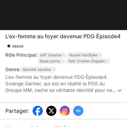
L'ex-femme au foyer devenue PDG Épisode4
68840
Rôle Principal:
Jeff Violette
Noemi VanSlyke
Skyla Lynne
Tate Charles Doppler
Genre:
Identité secrète
L'ex-femme au foyer devenue PDG Épisode4.
Solange Garnier, qui est en réalité la PDG du
Groupe MM, cache sa véritable identité pour ne
pas intimider son mari, Marc Delorme. Bien qu’elle
le soutienne, elle se fait trahir et humilier. Après
leur divorce, elle révèle qui elle est vraiment lors
Partager
:
d’une soirée de gala. Elle met fin au partenariat
avec Marc, reprend son autorité et montre à tous