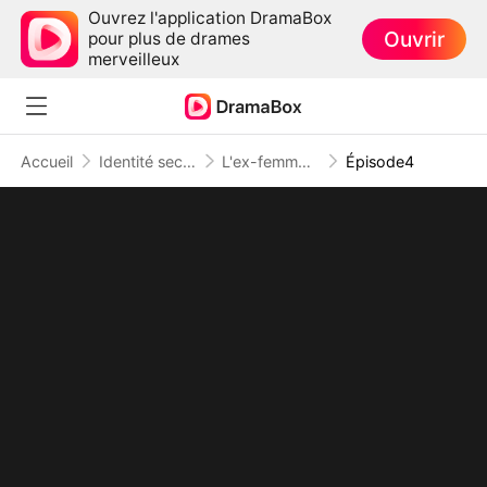
Ouvrez l'application DramaBox
Ouvrir
pour plus de drames
merveilleux
Accueil
Identité secrète
L'ex-femme au foyer devenue PDG
Épisode4