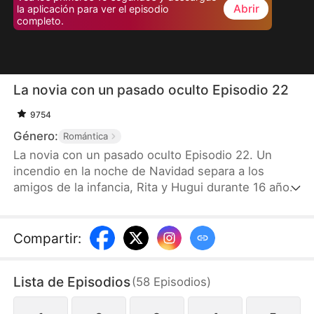
Abrir
la aplicación para ver el episodio
completo.
La novia con un pasado oculto Episodio 22
9754
Género:
Romántica
La novia con un pasado oculto Episodio 22. Un
incendio en la noche de Navidad separa a los
amigos de la infancia, Rita y Hugui durante 16 años.
Rita, que ahora se llama Ana, lleva cicatrices de
quemaduras y una pierna lesionada. Para salvar el
negocio familiar, se ve obligada a casarse con
Compartir
:
Hugui, quien ha cambiado su nombre a César. En el
matrimonio, que comienza con intereses
Lista de Episodios
(
58
Episodios
)
comerciales, César sigue obsesionado con la
desaparecida Rita, mientras mantiene una fría