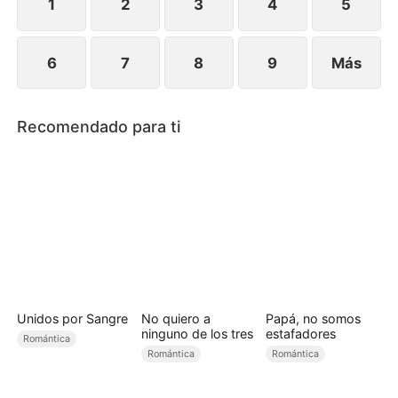
distancia con Ana.
1
2
3
4
5
6
7
8
9
Más
Recomendado para ti
Unidos por Sangre
No quiero a
Papá, no somos
ninguno de los tres
estafadores
Romántica
Romántica
Romántica