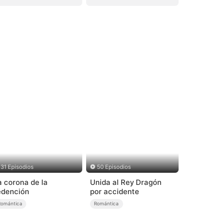
31 Episodios
50 Episodios
a corona de la
Unida al Rey Dragón
edención
por accidente
Romántica
Romántica