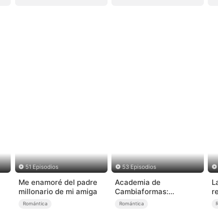
51 Episodios
53 Episodios
Me enamoré del padre
Academia de
L
millonario de mi amiga
Cambiaformas:
r
domando a mis tres
Romántica
Romántica
alfas