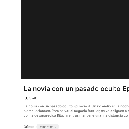
La novia con un pasado oculto E
9748
La novia con un pasado oculto Episodio 4. Un incendio en la noche
pierna lesionada. Para salvar el negocio familiar, se ve obligad
con la desaparecida Rita, mientras mantiene una fría distancia co
Género:
Romántica