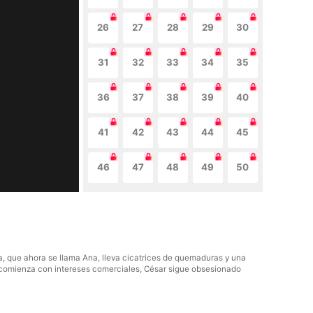
26
27
28
29
30
31
32
33
34
35
36
37
38
39
40
41
42
43
44
45
46
47
48
49
50
ta, que ahora se llama Ana, lleva cicatrices de quemaduras y una
ue comienza con intereses comerciales, César sigue obsesionado