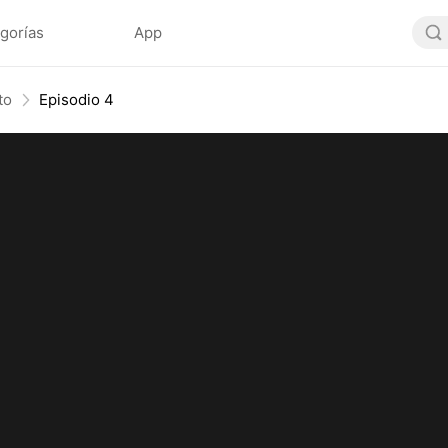
gorías
App
to
Episodio 4