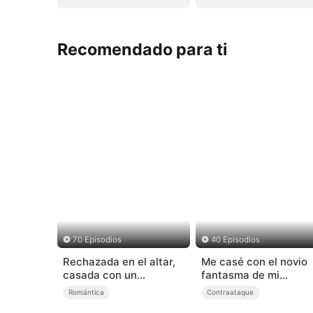
Recomendado para ti
70 Episodios
40 Episodios
Rechazada en el altar,
Me casé con el novio
casada con un
fantasma de mi
millonario
hermana
Romántica
Contraataque