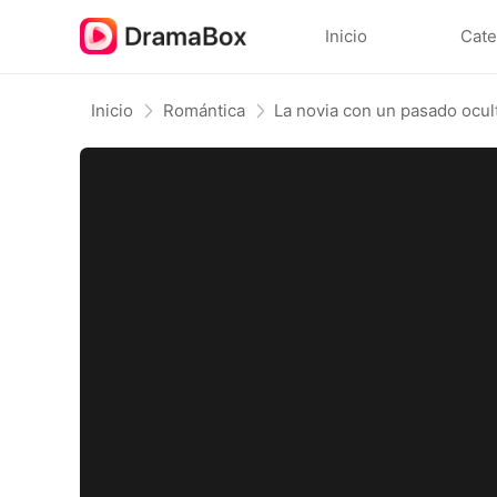
Inicio
Cate
Inicio
Romántica
La novia con un pasado ocul