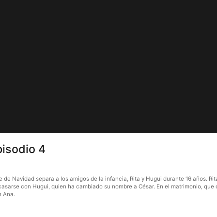
pisodio 4
 de Navidad separa a los amigos de la infancia, Rita y Hugui durante 16 años. Ri
a a casarse con Hugui, quien ha cambiado su nombre a César. En el matrimonio, q
n Ana.