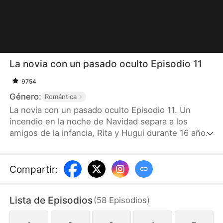
La novia con un pasado oculto Episodio 11
9754
Género:
Romántica
La novia con un pasado oculto Episodio 11. Un
incendio en la noche de Navidad separa a los
amigos de la infancia, Rita y Hugui durante 16 años.
Rita, que ahora se llama Ana, lleva cicatrices de
quemaduras y una pierna lesionada. Para salvar el
negocio familiar, se ve obligada a casarse con
Compartir
:
Hugui, quien ha cambiado su nombre a César. En el
matrimonio, que comienza con intereses
Lista de Episodios
(
58
Episodios
)
comerciales, César sigue obsesionado con la
desaparecida Rita, mientras mantiene una fría