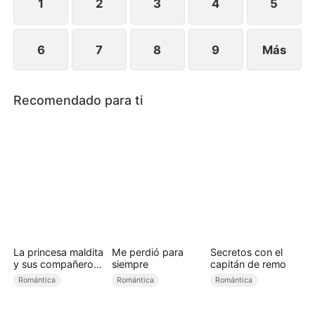
distancia con Ana.
1
2
3
4
5
6
7
8
9
Más
Recomendado para ti
La princesa maldita
Me perdió para
Secretos con el
y sus compañeros
siempre
capitán de remo
bestia
Romántica
Romántica
Romántica