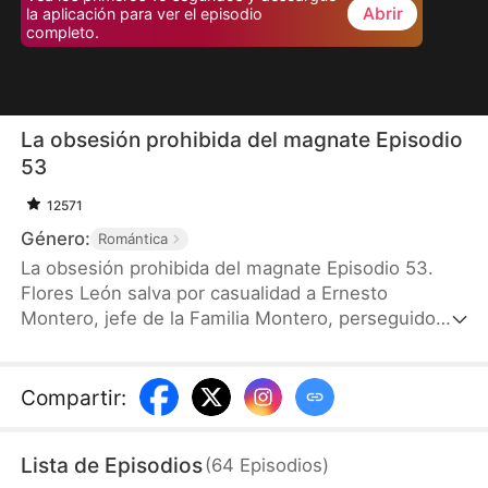
Abrir
la aplicación para ver el episodio
completo.
La obsesión prohibida del magnate Episodio
53
12571
Género:
Romántica
La obsesión prohibida del magnate Episodio 53.
Flores León salva por casualidad a Ernesto
Montero, jefe de la Familia Montero, perseguido
por los miembros de la Banda Águila. Ernesto se
enamora de ella a primera vista y decide
conquistarla, pero Flores lo rechaza: ya tiene
Compartir
:
prometido, su hermano mayor murió a manos de
bandas y su padre es policía. Ernesto lo ignora todo
Lista de Episodios
(
64
Episodios
)
y, durante la boda de Flores y Juan, se lleva a