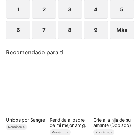
Flores por la fuerza...
1
2
3
4
5
6
7
8
9
Más
Recomendado para ti
Unidos por Sangre
Rendida al padre
Crie a la hija de su
de mi mejor amiga
amante (Doblado)
Romántica
(Doblado)
Romántica
Romántica