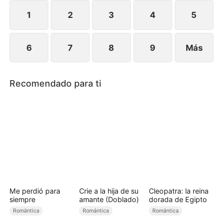
Flores por la fuerza...
1
2
3
4
5
6
7
8
9
Más
Recomendado para ti
Me perdió para
Crie a la hija de su
Cleopatra: la reina
siempre
amante (Doblado)
dorada de Egipto
Romántica
Romántica
Romántica