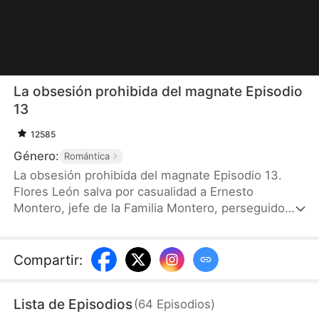
La obsesión prohibida del magnate Episodio
13
12585
Género:
Romántica
La obsesión prohibida del magnate Episodio 13.
Flores León salva por casualidad a Ernesto
Montero, jefe de la Familia Montero, perseguido
por los miembros de la Banda Águila. Ernesto se
enamora de ella a primera vista y decide
conquistarla, pero Flores lo rechaza: ya tiene
Compartir
:
prometido, su hermano mayor murió a manos de
bandas y su padre es policía. Ernesto lo ignora todo
Lista de Episodios
(
64
Episodios
)
y, durante la boda de Flores y Juan, se lleva a