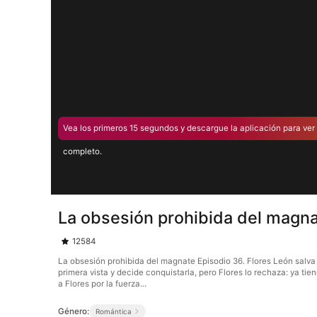
Vea los primeros 15 segundos y descargue la aplicación para ver 
completo.
La obsesión prohibida del magna
12584
La obsesión prohibida del magnate Episodio 36. Flores León salva 
primera vista y decide conquistarla, pero Flores lo rechaza: ya ti
a Flores por la fuerza...
Género:
Romántica