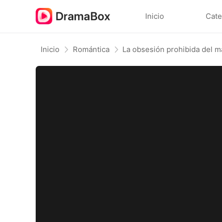
Inicio
Cate
Inicio
Romántica
La obsesión prohibida del 