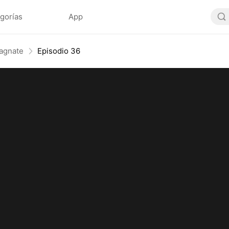
gorías
App
magnate
Episodio 36