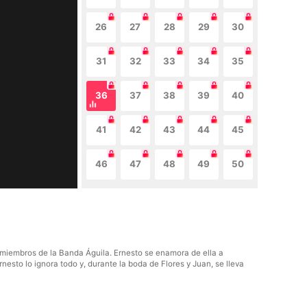
26
27
28
29
30
31
32
33
34
35
36
37
38
39
40
41
42
43
44
45
46
47
48
49
50
s miembros de la Banda Águila. Ernesto se enamora de ella a
esto lo ignora todo y, durante la boda de Flores y Juan, se lleva