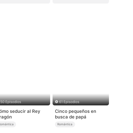
50 Episodios
61 Episodios
ómo seducir al Rey
Cinco pequeños en
ragón
busca de papá
Romántica
Romántica