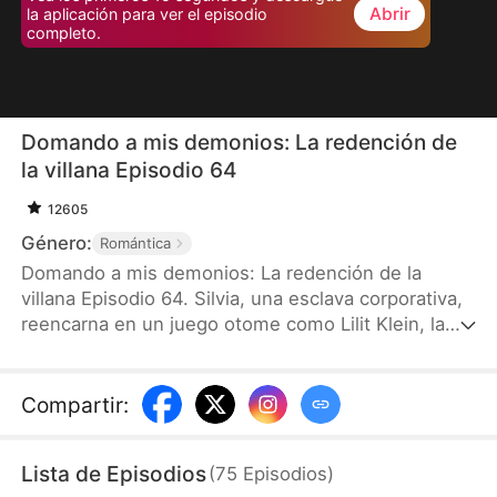
Abrir
la aplicación para ver el episodio
completo.
Domando a mis demonios: La redención de
la villana Episodio 64
12605
Género:
Romántica
Domando a mis demonios: La redención de la
villana Episodio 64. Silvia, una esclava corporativa,
reencarna en un juego otome como Lilit Klein, la
infame villana conocida por torturar a sus cuatro
mayordomos demonio y destinada a morir a sus
manos. Al despertar, descubre frustrada que los
Compartir
:
niveles de oscuridad de todos sus demonios ya
están al límite. Para sobrevivir, no tiene otra opción
Lista de Episodios
(
75
Episodios
)
que conquistarlos y reducir esa oscuridad antes de