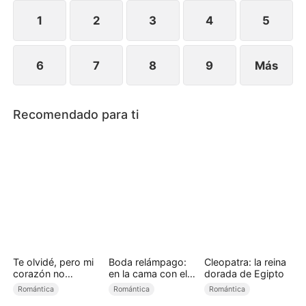
que sea demasiado tarde.
1
2
3
4
5
6
7
8
9
Más
Recomendado para ti
Te olvidé, pero mi
Boda relámpago:
Cleopatra: la reina
corazón no
en la cama con el
dorada de Egipto
(Doblado)
presidente
Romántica
Romántica
Romántica