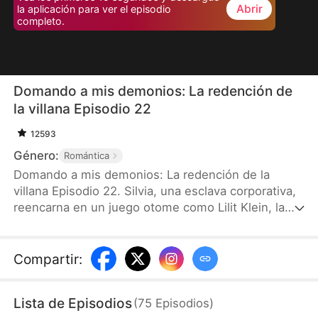
Abrir
la aplicación para ver el episodio
completo.
Domando a mis demonios: La redención de
la villana Episodio 22
12593
Género:
Romántica
Domando a mis demonios: La redención de la
villana Episodio 22. Silvia, una esclava corporativa,
reencarna en un juego otome como Lilit Klein, la
infame villana conocida por torturar a sus cuatro
mayordomos demonio y destinada a morir a sus
manos. Al despertar, descubre frustrada que los
Compartir
:
niveles de oscuridad de todos sus demonios ya
están al límite. Para sobrevivir, no tiene otra opción
Lista de Episodios
(
75
Episodios
)
que conquistarlos y reducir esa oscuridad antes de