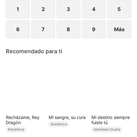
que sea demasiado tarde.
1
2
3
4
5
6
7
8
9
Más
Recomendado para ti
Recházame, Rey
Mi sangre, su cura
Mi destino siempre
Dragón
fuiste tú
Romántica
Romántica
Identidad-Oculta