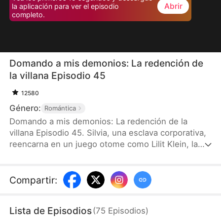
Abrir
la aplicación para ver el episodio
completo.
Domando a mis demonios: La redención de
la villana Episodio 45
12580
Género:
Romántica
Domando a mis demonios: La redención de la
villana Episodio 45. Silvia, una esclava corporativa,
reencarna en un juego otome como Lilit Klein, la
infame villana conocida por torturar a sus cuatro
mayordomos demonio y destinada a morir a sus
manos. Al despertar, descubre frustrada que los
Compartir
:
niveles de oscuridad de todos sus demonios ya
están al límite. Para sobrevivir, no tiene otra opción
Lista de Episodios
(
75
Episodios
)
que conquistarlos y reducir esa oscuridad antes de