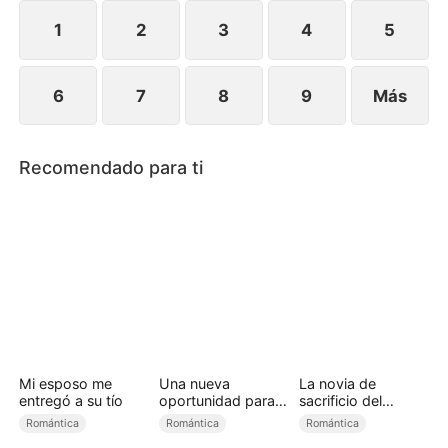
que sea demasiado tarde.
1
2
3
4
5
6
7
8
9
Más
Recomendado para ti
Mi esposo me
Una nueva
La novia de
entregó a su tío
oportunidad para
sacrificio del
amar
príncipe alfa
Romántica
Romántica
Romántica
(Doblado)