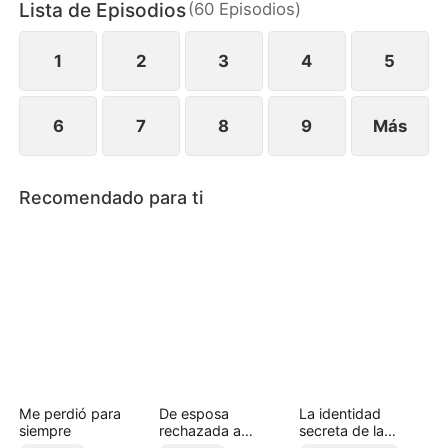
Lista de Episodios
(
60
Episodios
)
familiares y ambiciones ocultas, su relación pasa
de enemigos a aliados, mientras destapan juntos la
verdad detrás de un misterioso asesinato.
1
2
3
4
5
6
7
8
9
Más
Recomendado para ti
Me perdió para
De esposa
La identidad
siempre
rechazada a
secreta de la
princesa licántropa
omega rechazada