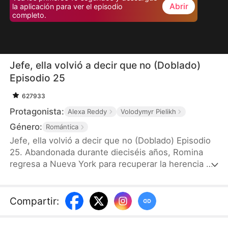
Abrir
la aplicación para ver el episodio
completo.
Jefe, ella volvió a decir que no (Doblado)
Episodio 25
627933
Protagonista:
Alexa Reddy
Volodymyr Pielikh
Género:
Romántica
Jefe, ella volvió a decir que no (Doblado) Episodio
25. Abandonada durante dieciséis años, Romina
regresa a Nueva York para recuperar la herencia de
su madre. Se hace pasar por la prometida del
segundo hijo de los Castillo como tapadera, pero
todo cambia cuando salva a Damián Castillo, el
Compartir
:
heredero mayor, de un ataque mafioso. Intrigado
por ella, Damián irrumpe en su vida. Entre intrigas