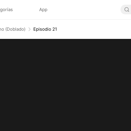
gorías
App
 no (Doblado)
Episodio 21