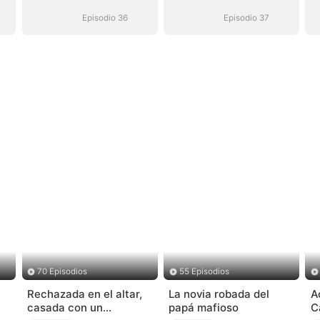
(Doblado)
(Doblado)
Episodio 36
Episodio 37
70 Episodios
55 Episodios
Rechazada en el altar,
La novia robada del
A
casada con un
papá mafioso
C