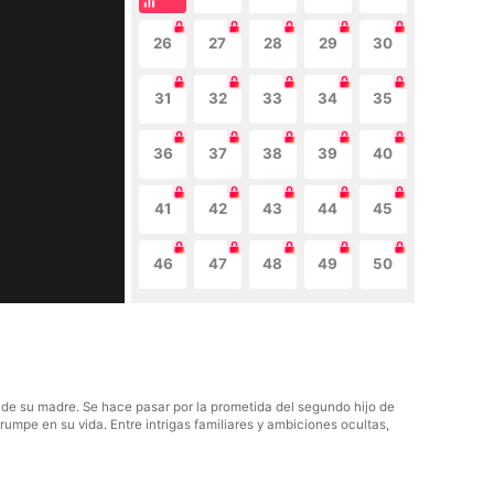
26
27
28
29
30
31
32
33
34
35
36
37
38
39
40
41
42
43
44
45
46
47
48
49
50
 de su madre. Se hace pasar por la prometida del segundo hijo de
rumpe en su vida. Entre intrigas familiares y ambiciones ocultas,