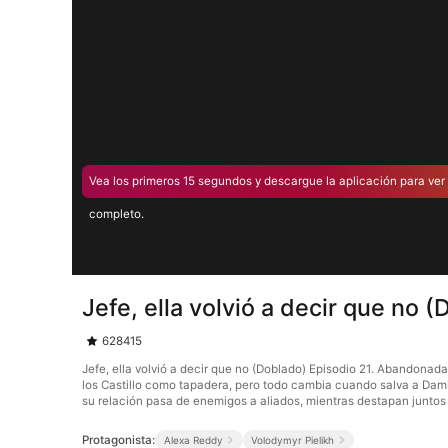
Vea los primeros 15 segundos y descargue la aplicación para ver 
completo.
Jefe, ella volvió a decir que no 
628415
Jefe, ella volvió a decir que no (Doblado) Episodio 21. Abandonad
los Castillo como tapadera, pero todo cambia cuando salva a Damián
su relación pasa de enemigos a aliados, mientras destapan juntos 
Protagonista:
Alexa Reddy
Volodymyr Pielikh