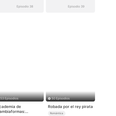
(Doblado)
(Doblado)
Episodio 38
Episodio 39
53 Episodios
50 Episodios
cademia de
Robada por el rey pirata
ambiaformas:
Romántica