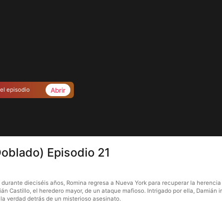
Abrir
el episodio
(Doblado) Episodio 21
a durante dieciséis años, Romina regresa a Nueva York para recuperar la herencia
 Castillo, el heredero mayor, de un ataque mafioso. Intrigado por ella, Damián ir
la verdad detrás de un misterioso asesinato.