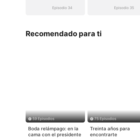
(Doblado)
(Doblado)
Episodio 34
Episodio 35
Recomendado para ti
59 Episodios
75 Episodios
Boda relámpago: en la
Treinta años para
cama con el presidente
encontrarte