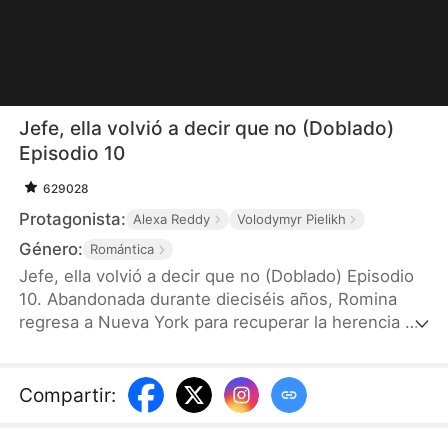
Jefe, ella volvió a decir que no (Doblado)
Episodio 10
629028
Protagonista:
Alexa Reddy
Volodymyr Pielikh
Género:
Romántica
Jefe, ella volvió a decir que no (Doblado) Episodio
10. Abandonada durante dieciséis años, Romina
regresa a Nueva York para recuperar la herencia de
su madre. Se hace pasar por la prometida del
segundo hijo de los Castillo como tapadera, pero
todo cambia cuando salva a Damián Castillo, el
Compartir
:
heredero mayor, de un ataque mafioso. Intrigado
por ella, Damián irrumpe en su vida. Entre intrigas