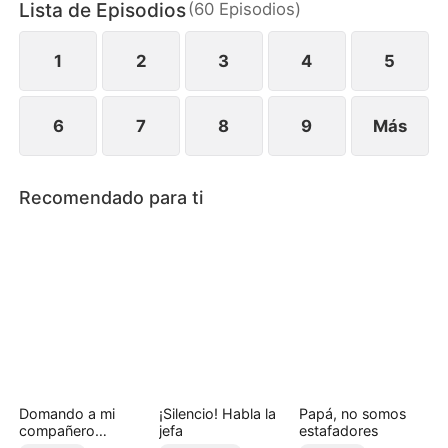
Lista de Episodios
(
60
Episodios
)
familiares y ambiciones ocultas, su relación pasa
de enemigos a aliados, mientras destapan juntos la
verdad detrás de un misterioso asesinato.
1
2
3
4
5
6
7
8
9
Más
Recomendado para ti
Domando a mi
¡Silencio! Habla la
Papá, no somos
compañero
jefa
estafadores
rebelde（Doblado)