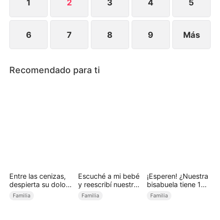
1
2
3
4
5
6
7
8
9
Más
Recomendado para ti
Entre las cenizas,
Escuché a mi bebé
¡Esperen! ¿Nuestra
despierta su dolor
y reescribí nuestro
bisabuela tiene 18
(Doblado)
destino
años? (Doblado)
Familia
Familia
Familia