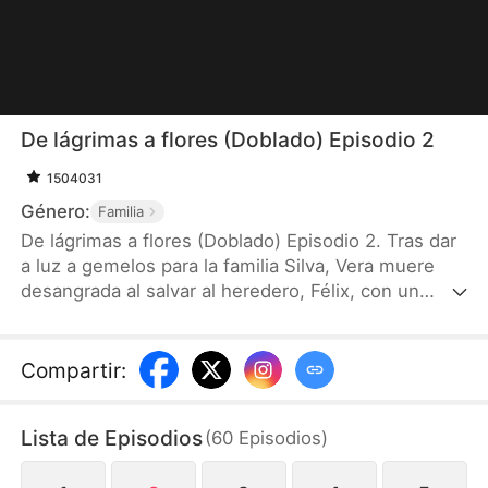
De lágrimas a flores (Doblado) Episodio 2
1504031
Género:
Familia
De lágrimas a flores (Doblado) Episodio 2. Tras dar
a luz a gemelos para la familia Silva, Vera muere
desangrada al salvar al heredero, Félix, con un
amuleto ensangrentado en sus manos. Siete años
después, sin voz ni recuerdos, sobrevive
rebuscando entre desechos mientras cría a su hija,
Compartir
:
Gabi. Sin saberlo, Gabi y su compañero Félix
comparten un pasado oculto que sale a la luz
Lista de Episodios
(
60
Episodios
)
cuando un inocente ensayo titulado “Mamá” desata
una serie de revelaciones impactantes.