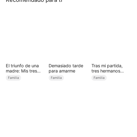
El triunfo de una
Demasiado tarde
Tras mi partida,
madre: Mis tres
para amarme
tres hermanos
hijos poderosos
arrepentidos
Familia
Familia
Familia
(Doblado)