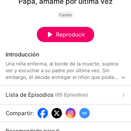
Papá, ámame por última vez
Familia
Reproducir
Introducción
Una niña enferma, al borde de la muerte, suplica
ver y escuchar a su padre por última vez. Sin
embargo, él decide entregar el riñón que podía
salvarla al hijo de su exnovia. Tras la muerte
abandonada de Chloe, su madre, Catalina, desata
Lista de Episodios
(
65
Episodios
)
una brutal venganza contra el hombre y la amante
que destruyeron a su hija.
Compartir
:
Recomendado para ti