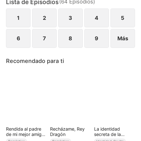
Lista de Episodios
(
64
Episodios
)
1
2
3
4
5
6
7
8
9
Más
Recomendado para ti
Rendida al padre
Recházame, Rey
La identidad
de mi mejor amiga
Dragón
secreta de la
(Doblado)
omega rechazada