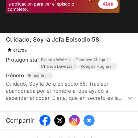
Abrir
la aplicación para ver el episodio
completo.
Cuidado, Soy la Jefa Episodio 58
612709
Protagonista:
Brando White
Candace Mizga
Chanda Davetas
Keegan Hughes
Género:
Romántica
Cuidado, Soy la Jefa Episodio 58. Tras ser
abandonada por el hombre al que ayudó a
ascender al poder, Elena, que en secreto es la
presidenta del poderoso Círculo Trueno, regresa a
los focos cuando un misterioso milmillonario le
propone matrimonio, lo que sacude la alta sociedad
Compartir
:
hasta sus cimientos.