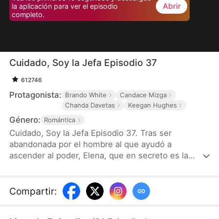
Abrir
la aplicación para ver el episodio
completo.
Cuidado, Soy la Jefa Episodio 37
612746
Protagonista:
Brando White
Candace Mizga
Chanda Davetas
Keegan Hughes
Género:
Romántica
Cuidado, Soy la Jefa Episodio 37. Tras ser
abandonada por el hombre al que ayudó a
ascender al poder, Elena, que en secreto es la
presidenta del poderoso Círculo Trueno, regresa a
los focos cuando un misterioso milmillonario le
propone matrimonio, lo que sacude la alta sociedad
Compartir
:
hasta sus cimientos.