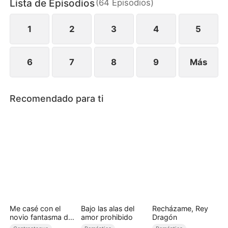
Lista de Episodios
(
64
Episodios
)
1
2
3
4
5
6
7
8
9
Más
Recomendado para ti
Me casé con el
Bajo las alas del
Recházame, Rey
novio fantasma de
amor prohibido
Dragón
mi hermana