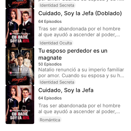
fueron secuestradas, eligió el
Identidad Secreta
sacrificio propio y sufrió tres años de
Cuidado, Soy la Jefa (Doblado)
tormento. Al regresar a casa,
64
Episodios
descubrió que su esposa estaba
involucrada con su antiguo amor y su
Tras ser abandonada por el hombre
hija distante. Con el corazón roto,
al que ayudó a ascender al poder,
recuperó su posición como heredero
Elena, que en secreto es la
Identidad Oculta
de una fortuna de miles de millones.
presidenta del poderoso Círculo
Tu esposo perdedor es un
Cortó lazos con el pasado y
Trueno, regresa a los focos cuando
magnate
emprendió una nueva vida.
un misterioso milmillonario le
propone matrimonio, lo que sacude
50
Episodios
la alta sociedad hasta sus cimientos.
Natalio renunció a su imperio familiar
por amor. Cuando su esposa y su hija
fueron secuestradas, eligió el
Identidad Secreta
sacrificio propio y sufrió tres años de
Cuidado, Soy la Jefa
tormento. Al regresar a casa,
64
Episodios
descubrió que su esposa estaba
involucrada con su antiguo amor y su
Tras ser abandonada por el hombre
hija distante. Con el corazón roto,
al que ayudó a ascender al poder,
recuperó su posición como heredero
Elena, que en secreto es la
Romántica
de una fortuna de miles de millones.
presidenta del poderoso Círculo
Cortó lazos con el pasado y
Trueno, regresa a los focos cuando