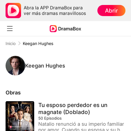
Abra la APP DramaBox para
Abrir
ver más dramas maravillosos
Inicio
Keegan Hughes
Keegan Hughes
Obras
Tu esposo perdedor es un
magnate (Doblado)
50
Episodios
Natalio renunció a su imperio familiar
por amor. Cuando su esposa y su hija