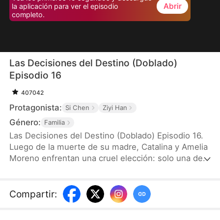
Abrir
la aplicación para ver el episodio
completo.
Las Decisiones del Destino (Doblado)
Episodio 16
407042
Protagonista:
Si Chen
Ziyi Han
Género:
Familia
Las Decisiones del Destino (Doblado) Episodio 16.
Luego de la muerte de su madre, Catalina y Amelia
Moreno enfrentan una cruel elección: solo una de
ellas puede partir con su abuela. Creyendo que la
riqueza la espera, Amelia se va, solo para encontrar
una vida ordinaria. Años después, la envidia la
Compartir
:
consume cuando Catalina se casa con la adinerada
familia Guerrero. En un arrebato de ira, mata a su