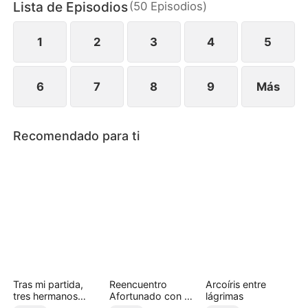
Lista de Episodios
(
50
Episodios
)
hermana antes de quitarse la vida.
1
2
3
4
5
6
7
8
9
Más
Recomendado para ti
Tras mi partida,
Reencuentro
Arcoíris entre
tres hermanos
Afortunado con Mi
lágrimas
arrepentidos
Hija de Tesoro