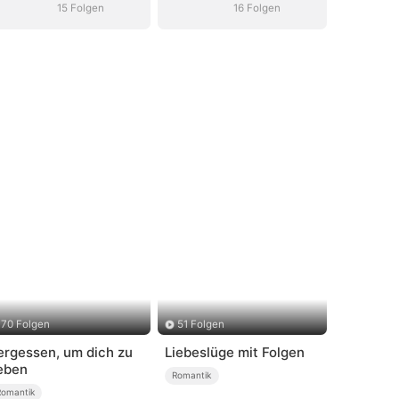
15 Folgen
16 Folgen
70 Folgen
51 Folgen
ergessen, um dich zu
Liebeslüge mit Folgen
ieben
Romantik
Romantik