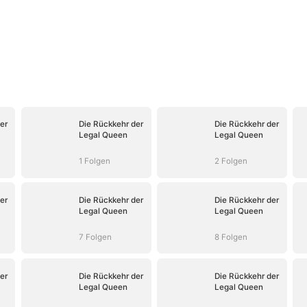
er
Die Rückkehr der
Die Rückkehr der
Legal Queen
Legal Queen
1 Folgen
2 Folgen
er
Die Rückkehr der
Die Rückkehr der
Legal Queen
Legal Queen
7 Folgen
8 Folgen
er
Die Rückkehr der
Die Rückkehr der
Legal Queen
Legal Queen