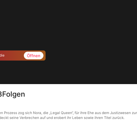
Öffnen
die
8Folgen
Prozess zog sich Nora, die „Legal Queen“, für ihre Ehe aus dem Justizwesen zurü
, deckt seine Verbrechen auf und erobert ihr Leben sowie ihren Titel zurück.