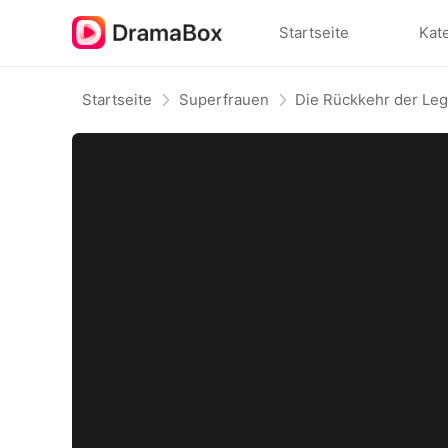
Startseite
Kat
Startseite
Superfrauen
Die Rückkehr der Le