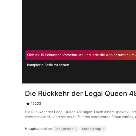
Sieh dir 15 Sekunden Vorschau an und lade die App herunter, um 
komplette Serie zu sehen.
Die Rückkehr der Legal Queen 4
15203
Die Rückkehr der Legal Queen 48Folgen. Nach einem spektakulären 
verwickelt wird, kehrt sie mit Hilfe ihres Assistenten Ethan zurück
Hauptdarsteller:
Ben Schreen
Hanna Kemp