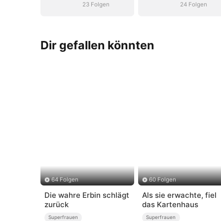
23 Folgen
24 Folgen
Dir gefallen könnten
64 Folgen
60 Folgen
Die wahre Erbin schlägt
Als sie erwachte, fiel
zurück
das Kartenhaus
Superfrauen
Superfrauen