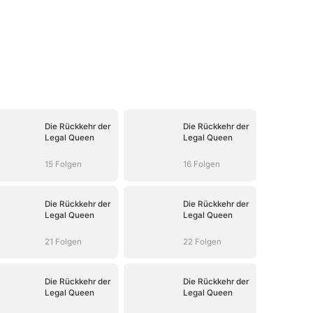
Die Rückkehr der
Die Rückkehr der
Legal Queen
Legal Queen
15 Folgen
16 Folgen
Die Rückkehr der
Die Rückkehr der
Legal Queen
Legal Queen
21 Folgen
22 Folgen
Die Rückkehr der
Die Rückkehr der
Legal Queen
Legal Queen