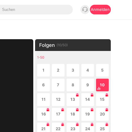
Anmelden
Folgen
(
10
/
50
)
1-50
1
2
3
4
5
6
7
8
9
10
11
12
13
14
15
16
17
18
19
20
21
22
23
24
25