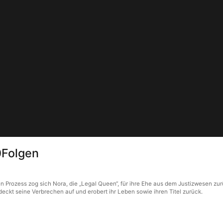
0Folgen
Prozess zog sich Nora, die „Legal Queen“, für ihre Ehe aus dem Justizwesen zurü
, deckt seine Verbrechen auf und erobert ihr Leben sowie ihren Titel zurück.