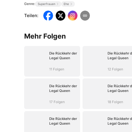
Genre:
Superfrauen
Ehe
Teilen
:
Mehr Folgen
Die Rückkehr der
Die Rückkehr d
Legal Queen
Legal Queen
11 Folgen
12 Folgen
Die Rückkehr der
Die Rückkehr d
Legal Queen
Legal Queen
17 Folgen
18 Folgen
Die Rückkehr der
Die Rückkehr d
Legal Queen
Legal Queen