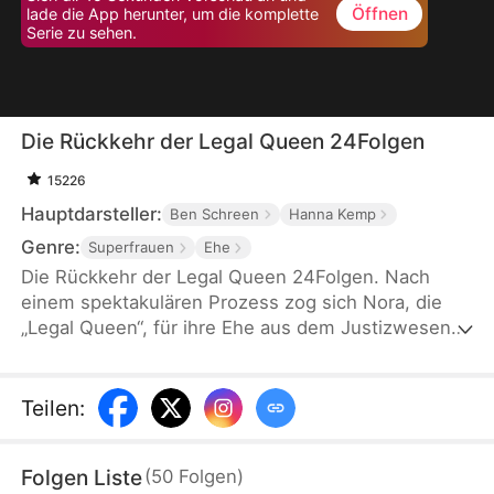
Öffnen
lade die App herunter, um die komplette
Serie zu sehen.
Die Rückkehr der Legal Queen 24Folgen
15226
Hauptdarsteller:
Ben Schreen
Hanna Kemp
Genre:
Superfrauen
Ehe
Die Rückkehr der Legal Queen 24Folgen. Nach
einem spektakulären Prozess zog sich Nora, die
„Legal Queen“, für ihre Ehe aus dem Justizwesen
zurück. Als ihr Mann Darren jedoch in einen
schweren Kriminalfall verwickelt wird, kehrt sie mit
Hilfe ihres Assistenten Ethan zurück, deckt seine
Teilen
:
Verbrechen auf und erobert ihr Leben sowie ihren
Titel zurück.
Folgen Liste
(
50
Folgen
)