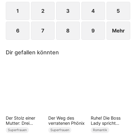
1
2
3
4
5
6
7
8
9
Mehr
Dir gefallen könnten
Der Stolz einer
Der Weg des
Ruhe! Die Boss
Mutter: Drei
verratenen Phönix
Lady spricht
mächtigen Söhne
(Synchronisiert)
Superfrauen
Superfrauen
Romantik