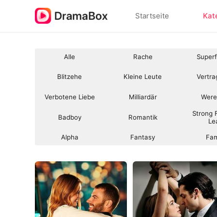
Startseite
Kat
Alle
Rache
Super
Blitzehe
Kleine Leute
Vertr
Verbotene Liebe
Milliardär
Were
Strong 
Badboy
Romantik
Le
Alpha
Fantasy
Fam