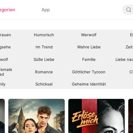
egorien
App
frauen
Humorisch
Werwolf
E
agsehe
Im Trend
Wahre Liebe
Zeit
wolf
Süße Liebe
Familie
Liebe na
Female 
Romance
Göttlicher Tycoon
C
ad
ily
Schicksal
Geheime Identität