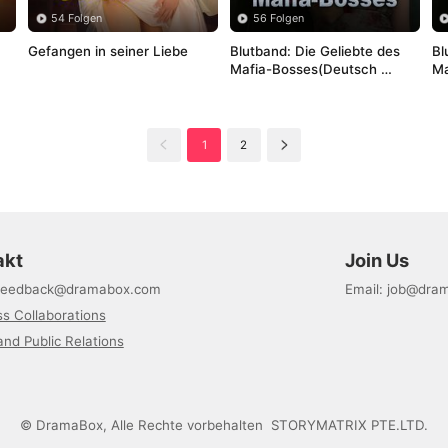
54 Folgen
56 Folgen
Gefangen in seiner Liebe
Blutband: Die Geliebte des 
Bl
Mafia-Bosses(Deutsch 
Ma
Synchronisiert)
1
2
akt
Join Us
feedback@dramabox.com
Email
:
job@dra
s Collaborations
nd Public Relations
©
DramaBox
,
Alle Rechte vorbehalten
STORYMATRIX PTE.LTD.