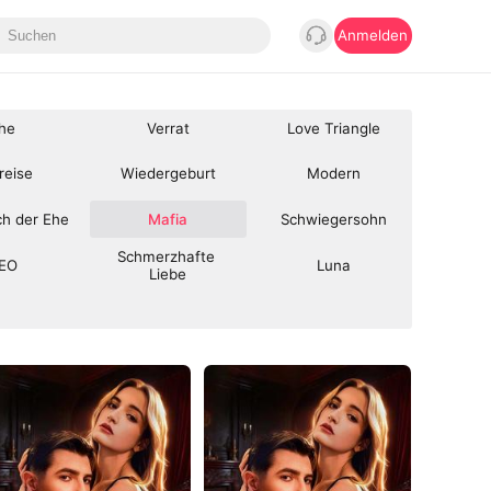
Anmelden
he
Verrat
Love Triangle
reise
Wiedergeburt
Modern
ch der Ehe
Mafia
Schwiegersohn
Schmerzhafte 
EO
Luna
Liebe