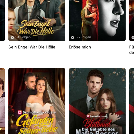
54 Folgen
55 Folgen
Sein Engel War Die Hölle
Erlöse mich
Fü
de