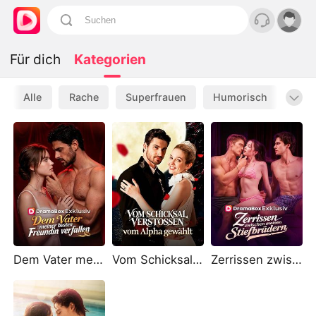
Für dich
Kategorien
Alle
Rache
Superfrauen
Humorisch
Wer
Dem Vater meiner besten Freundin verfallen
Vom Schicksal verstoßen, vom Alpha gewählt
Zerrissen zwischen meinen Stiefbrüdern