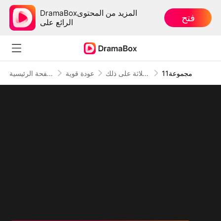
DramaBoxالمزيد من المحتوى
فتح
الرائع على
11مجموعة
بعد طردوني من المنزل، نادم أشقائي الثلاثة على ذلك
عودة قوية
الصفحة الرئيسية