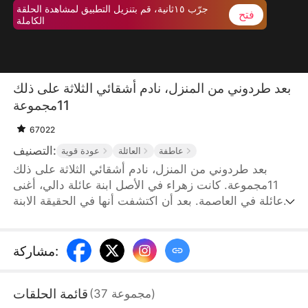
جرّب ١٥ثانية، قم بتنزيل التطبيق لمشاهدة الحلقة
فتح
الكاملة
بعد طردوني من المنزل، نادم أشقائي الثلاثة على ذلك
11مجموعة
67022
التصنيف:
عاطفة
العائلة
عودة قوية
بعد طردوني من المنزل، نادم أشقائي الثلاثة على ذلك
11مجموعة. كانت زهراء في الأصل ابنة عائلة دالي، أغنى
عائلة في العاصمة. بعد أن اكتشفت أنها في الحقيقة الابنة
الرابعة عائلة أحمد، قررت أن تعود لأهلها تم رفضها من قبل
ثلاثة أشقائها وتم تأطيرها من قبل الابنة بالتبني كيان لم
يرفض إخوتها الثلاثة قبولها فحسب، بل أذلونها بكل طريقة
:
مشاركة
ممكنة وقررت كيان، التي تعرضت للتعذيب، البدء في القتال
المضاد
قائمة الحلقات
)
مجموعة
37
(